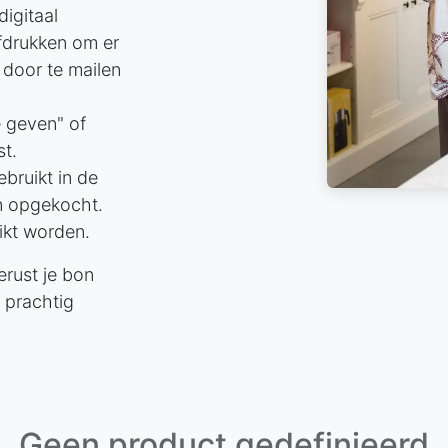
digitaal
fdrukken om er
 door te mailen
 geven" of
st.
ruikt in de
n opgekocht.
ikt worden.
erust je bon
 prachtig
Geen product gedefinieerd