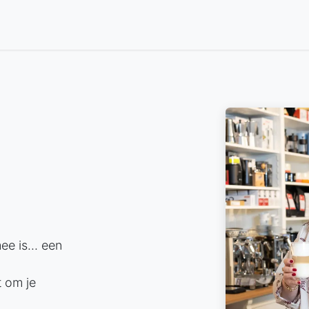
Big Green EGG
Slijpservice
Dualit
Cadeaubon
e is... een
t om je