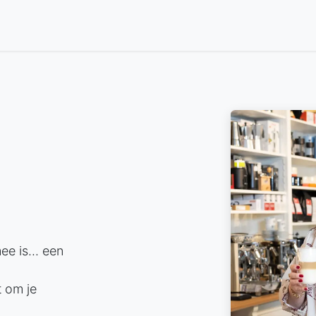
Big Green EGG
Slijpservice
Dualit
Cadeaubon
e is... een
t om je