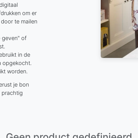
digitaal
fdrukken om er
 door te mailen
 geven" of
st.
ruikt in de
n opgekocht.
ikt worden.
erust je bon
 prachtig
Geen product gedefinieerd