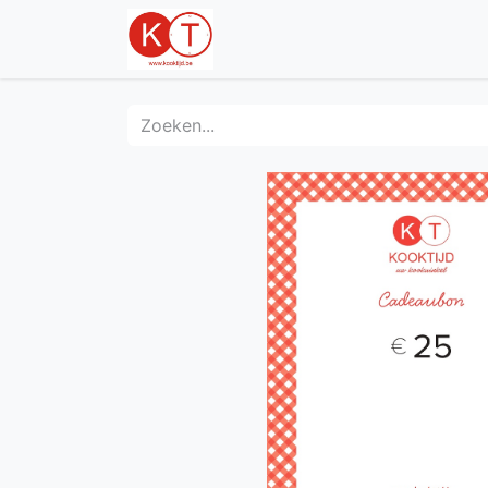
Info
Jura