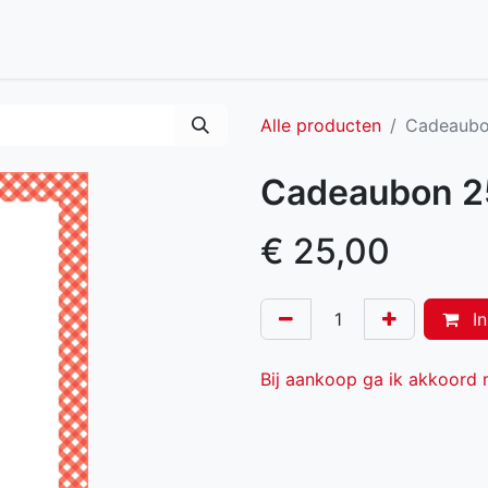
Big Green EGG
Slijpservice
Dualit
Cadeaubon
Alle producten
Cadeaubo
Cadeaubon 2
€
25,00
In
Bij aankoop ga ik akkoord